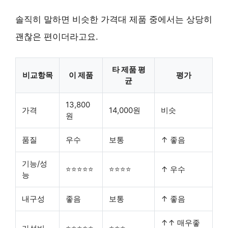
솔직히 말하면 비슷한 가격대 제품 중에서는 상당히
괜찮은 편이더라고요.
타 제품 평
비교항목
이 제품
평가
균
13,800
가격
14,000원
비슷
원
품질
우수
보통
↑ 좋음
기능/성
⭐⭐⭐⭐⭐
⭐⭐⭐⭐
↑ 우수
능
내구성
좋음
보통
↑ 좋음
↑↑ 매우좋