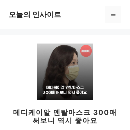
컨
텐
오늘의 인사이트
메
츠
로
뉴
건
너
뛰
기
메디케이알 덴탈마스크 300매
써보니 역시 좋아요