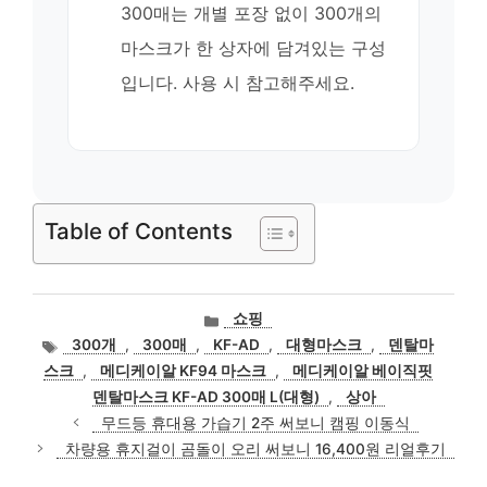
300매는 개별 포장 없이 300개의
마스크가 한 상자에 담겨있는 구성
입니다. 사용 시 참고해주세요.
Table of Contents
카
쇼핑
테
태
300개
,
300매
,
KF-AD
,
대형마스크
,
덴탈마
고
그
스크
,
메디케이알 KF94 마스크
,
메디케이알 베이직핏
리
덴탈마스크 KF-AD 300매 L(대형)
,
상아
무드등 휴대용 가습기 2주 써보니 캠핑 이동식
차량용 휴지걸이 곰돌이 오리 써보니 16,400원 리얼후기