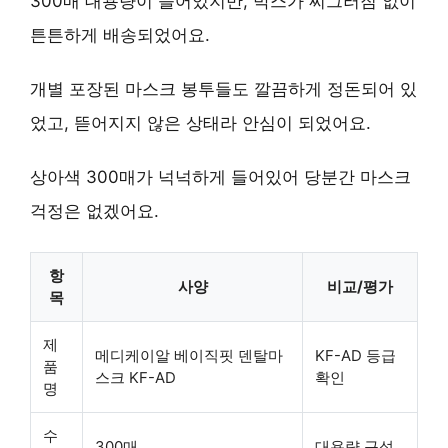
300매 대용량이 들어있지만, 박스가 찌그러짐 없이
튼튼하게 배송되었어요.
개별 포장된 마스크 봉투들도 깔끔하게 정돈되어 있
었고, 뜯어지지 않은 상태라 안심이 되었어요.
상아색 300매가 넉넉하게 들어있어 당분간 마스크
걱정은 없겠어요.
항
사양
비교/평가
목
제
메디케이알 베이직핏 덴탈마
KF-AD 등급
품
스크 KF-AD
확인
명
수
300매
대용량 구성