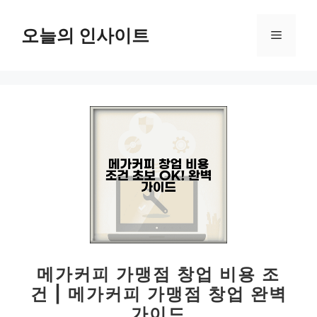
컨
텐
오늘의 인사이트
메
츠
로
뉴
건
너
뛰
기
메가커피 가맹점 창업 비용 조
건 | 메가커피 가맹점 창업 완벽
가이드