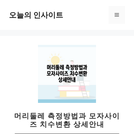
컨
텐
오늘의 인사이트
메
츠
로
뉴
건
너
뛰
기
머리둘레 측정방법과 모자사이
즈 치수변환 상세안내