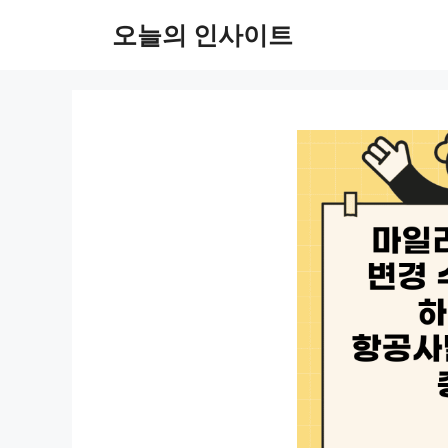
컨
오늘의 인사이트
텐
츠
로
건
너
뛰
기