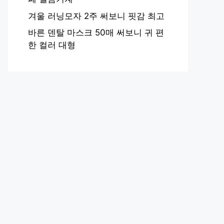
겨울 러닝모자 2주 써보니 핏감 최고
바른 덴탈 마스크 50매 써보니 귀 편
한 컬러 대형