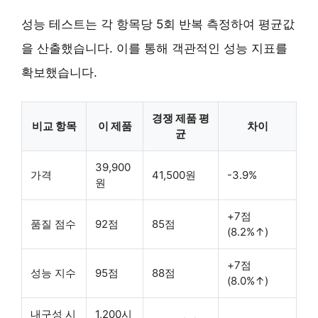
성능 테스트는 각 항목당 5회 반복 측정하여 평균값
을 산출했습니다. 이를 통해 객관적인 성능 지표를
확보했습니다.
경쟁 제품 평
비교 항목
이 제품
차이
균
39,900
가격
41,500원
-3.9%
원
+7점
품질 점수
92점
85점
(8.2%↑)
+7점
성능 지수
95점
88점
(8.0%↑)
내구성 시
1,200시