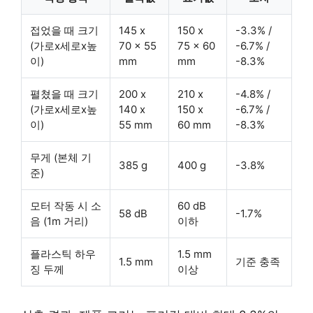
접었을 때 크기
145 x
150 x
-3.3% /
(가로x세로x높
70 x 55
75 x 60
-6.7% /
이)
mm
mm
-8.3%
펼쳤을 때 크기
200 x
210 x
-4.8% /
(가로x세로x높
140 x
150 x
-6.7% /
이)
55 mm
60 mm
-8.3%
무게 (본체 기
385 g
400 g
-3.8%
준)
모터 작동 시 소
60 dB
58 dB
-1.7%
음 (1m 거리)
이하
플라스틱 하우
1.5 mm
1.5 mm
기준 충족
징 두께
이상