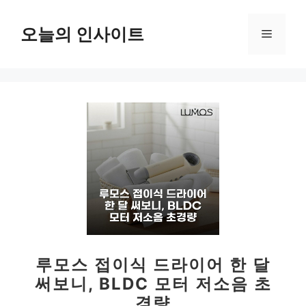
컨
텐
오늘의 인사이트
메
츠
로
뉴
건
너
뛰
기
루모스 접이식 드라이어 한 달
써보니, BLDC 모터 저소음 초
경량