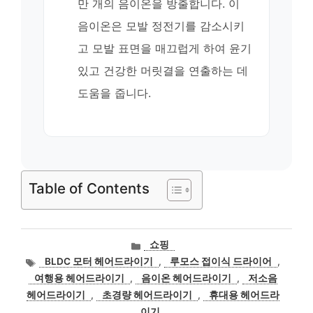
만 개의 음이온을 방출합니다. 이
음이온은 모발 정전기를 감소시키
고 모발 표면을 매끄럽게 하여 윤기
있고 건강한 머릿결을 연출하는 데
도움을 줍니다.
Table of Contents
카
쇼핑
테
태
BLDC 모터 헤어드라이기
,
루모스 접이식 드라이어
,
고
그
여행용 헤어드라이기
,
음이온 헤어드라이기
,
저소음
리
헤어드라이기
,
초경량 헤어드라이기
,
휴대용 헤어드라
이기