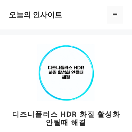
컨
텐
오늘의 인사이트
메
츠
로
뉴
건
너
뛰
기
디즈니플러스 HDR 화질 활성화
안될때 해결