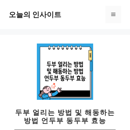
컨
텐
오늘의 인사이트
메
츠
로
뉴
건
너
뛰
기
두부 얼리는 방법 및 해동하는
방법 언두부 동두부 효능