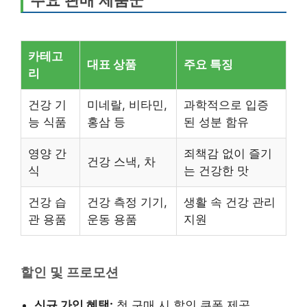
주요 판매 제품군
카테고
대표 상품
주요 특징
리
건강 기
미네랄, 비타민,
과학적으로 입증
능 식품
홍삼 등
된 성분 함유
영양 간
죄책감 없이 즐기
건강 스낵, 차
식
는 건강한 맛
건강 습
건강 측정 기기,
생활 속 건강 관리
관 용품
운동 용품
지원
할인 및 프로모션
신규 가입 혜택:
첫 구매 시 할인 쿠폰 제공