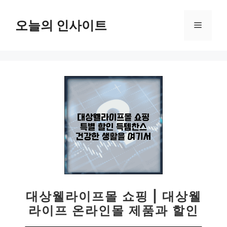
컨
텐
오늘의 인사이트
메
츠
로
뉴
건
너
뛰
기
대상웰라이프몰 쇼핑 | 대상웰
라이프 온라인몰 제품과 할인