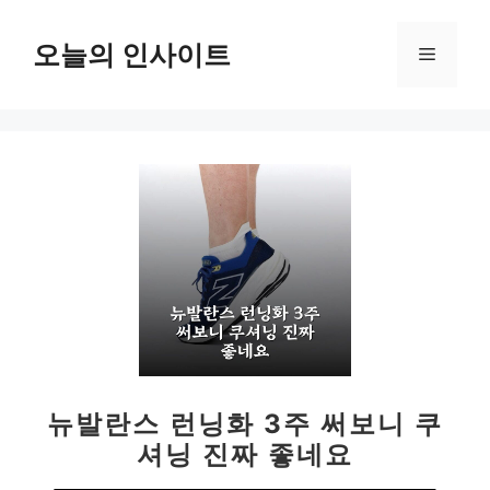
컨
텐
오늘의 인사이트
메
츠
로
뉴
건
너
뛰
기
뉴발란스 런닝화 3주 써보니 쿠
셔닝 진짜 좋네요