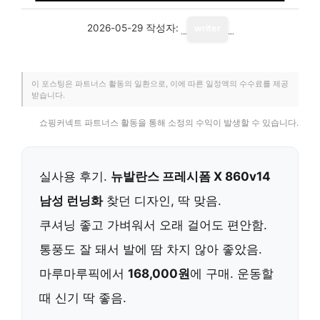
2026-05-29
작성자:
writer
이 포스팅은 파트너스 활동의 일환으로, 이에 따른 일정액의 수수료를 제공
받습니다.
쇼핑커넥트 파트너스 활동을 통해 소정의 수익이 발생할 수 있습니다.
실사용 후기.
뉴발란스 프레시폼 X 860v14
남성 런닝화
찾던 디자인, 딱 맞음.
쿠셔닝 좋고 가벼워서 오래 걸어도 편안함.
통풍도 잘 돼서 발에 땀 차지 않아 좋았음.
마루마루픽에서
168,000원
에 구매. 운동할
때 신기 딱 좋음.