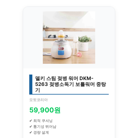
델키 스팀 젖병 워머 DKM-
5263 젖병소독기 보틀워머 중탕
기
모핏코리아
59,900원
✔ 최적 쿠셔닝
✔ 통기성 뛰어남
✔ 경량 설계