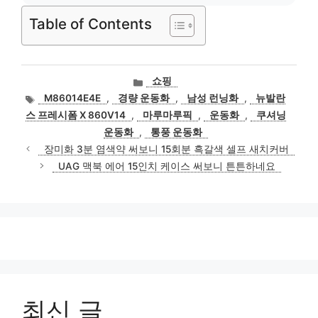
Table of Contents
카
쇼핑
테
태
M86014E4E
,
경량 운동화
,
남성 런닝화
,
뉴발란
고
그
스 프레시폼 X 860V14
,
마루마루픽
,
운동화
,
쿠셔닝
리
운동화
,
통풍 운동화
장미화 3분 염색약 써보니 15회분 흑갈색 셀프 새치커버
UAG 맥북 에어 15인치 케이스 써보니 튼튼하네요
최신 글