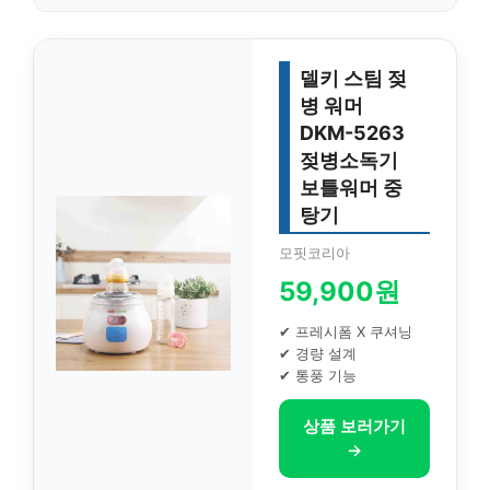
델키 스팀 젖
병 워머
DKM-5263
젖병소독기
보틀워머 중
탕기
모핏코리아
59,900원
✔ 프레시폼 X 쿠셔닝
✔ 경량 설계
✔ 통풍 기능
상품 보러가기
→