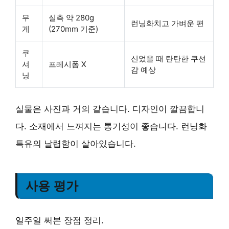
무
실측 약 280g
런닝화치고 가벼운 편
게
(270mm 기준)
쿠
신었을 때 탄탄한 쿠션
셔
프레시폼 X
감 예상
닝
실물은 사진과 거의 같습니다.
디자인이 깔끔
합니
다. 소재에서 느껴지는 통기성이 좋습니다. 런닝화
특유의 날렵함이 살아있습니다.
사용 평가
일주일 써본 장점 정리.