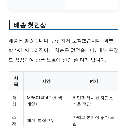
배송 첫인상
배송은 빨랐습니다.
안전하게 도착
했습니다. 외부
박스에 찌그러짐이나 훼손은 없었습니다. 내부 포장
도 꼼꼼하여 상품 보호에 신경 쓴 티가 납니다.
항
사양
평가
목
색
M86014E4E (회색
화면과 유사한 자연스
상
계열)
러운 색감
소
가볍고 통기성 좋아 보
메쉬, 합성고무
재
임