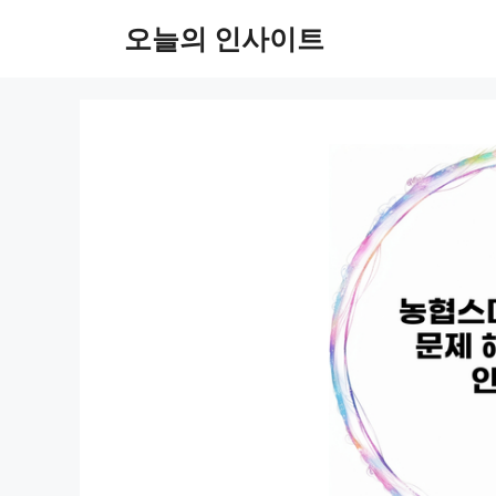
컨
오늘의 인사이트
텐
츠
로
건
너
뛰
기