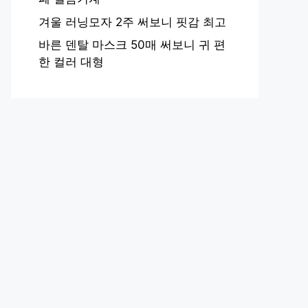
겨울 러닝모자 2주 써보니 핏감 최고
바른 덴탈 마스크 50매 써보니 귀 편
한 컬러 대형