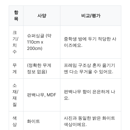
항
사양
비교/평가
목
크
슈퍼싱글 (약
기/
중학생 방에 두기 적당한 사
110cm x
치
이즈예요.
200cm)
수
무
(정확한 무게
프레임 구조상 혼자 옮기기
게
정보 없음)
엔 다소 무거울 수 있어요.
소
재/
편백나무 향이 은은하게 나
편백나무, MDF
재
요.
질
색
사진과 동일한 밝은 화이트
화이트
상
색상이에요.