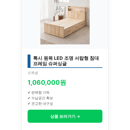
톡시 원목 LED 조명 서랍형 침대
프레임 슈퍼싱글
오목샘
1,060,000원
✔ 편백향 가득
✔ 수납공간 확보
✔ 견고한 내구성
상품 보러가기 →