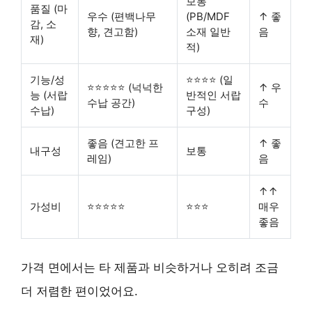
보통
품질 (마
우수 (편백나무
(PB/MDF
↑ 좋
감, 소
향, 견고함)
소재 일반
음
재)
적)
기능/성
⭐⭐⭐⭐ (일
⭐⭐⭐⭐⭐ (넉넉한
↑ 우
능 (서랍
반적인 서랍
수납 공간)
수
수납)
구성)
좋음 (견고한 프
↑ 좋
내구성
보통
레임)
음
↑↑
가성비
⭐⭐⭐⭐⭐
⭐⭐⭐
매우
좋음
가격 면에서는 타 제품과 비슷하거나 오히려 조금
더 저렴한 편이었어요.