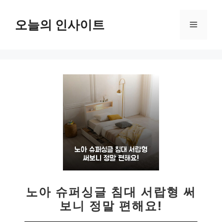
컨
텐
오늘의 인사이트
메
츠
로
뉴
건
너
뛰
기
노아 슈퍼싱글 침대 서랍형 써
보니 정말 편해요!