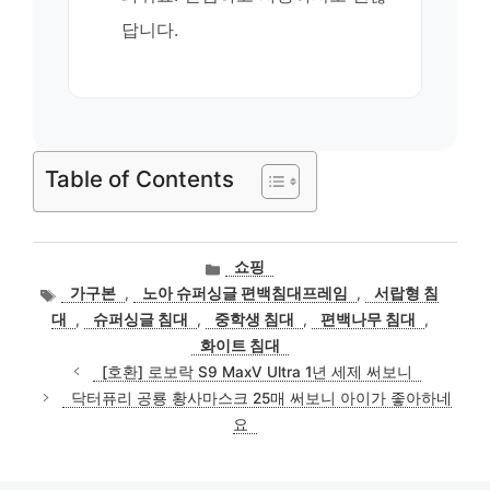
답니다.
Table of Contents
카
쇼핑
테
태
가구본
,
노아 슈퍼싱글 편백침대프레임
,
서랍형 침
고
그
대
,
슈퍼싱글 침대
,
중학생 침대
,
편백나무 침대
,
리
화이트 침대
[호환] 로보락 S9 MaxV Ultra 1년 세제 써보니
닥터퓨리 공룡 황사마스크 25매 써보니 아이가 좋아하네
요