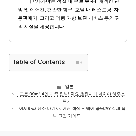
→
미야사카야는 객실 내 무료 Wi-Fi, 쾌적한 난
방 및 에어컨, 편안한 침구, 호텔 내 레스토랑, 자
동판매기, 그리고 여행 가방 보관 서비스 등의 편
의 시설을 제공합니다.
Table of Contents
카
일본
테
교토 99m² 4인 가족 완벽! 치요 초완자카 마치야 하우스
고
특가
리
이세하라 산소 나기사, 어떤 객실 선택이 좋을까? 실제 숙
박 고민 가이드