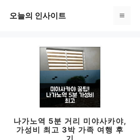
컨
텐
오늘의 인사이트
메
츠
로
뉴
건
너
뛰
기
나가노역 5분 거리 미야사카야,
가성비 최고 3박 가족 여행 후
기