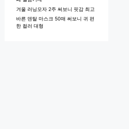
겨울 러닝모자 2주 써보니 핏감 최고
바른 덴탈 마스크 50매 써보니 귀 편
한 컬러 대형