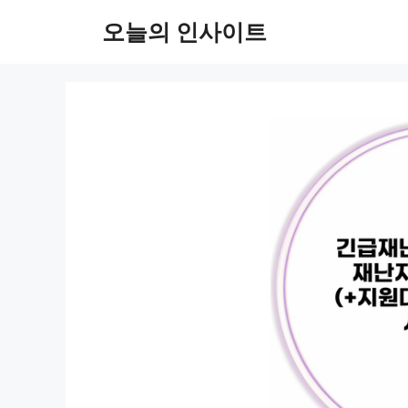
컨
오늘의 인사이트
텐
츠
로
건
너
뛰
기