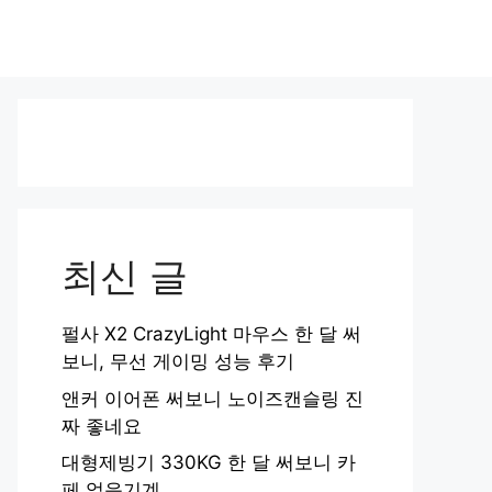
최신 글
펄사 X2 CrazyLight 마우스 한 달 써
보니, 무선 게이밍 성능 후기
앤커 이어폰 써보니 노이즈캔슬링 진
짜 좋네요
대형제빙기 330KG 한 달 써보니 카
페 얼음기계