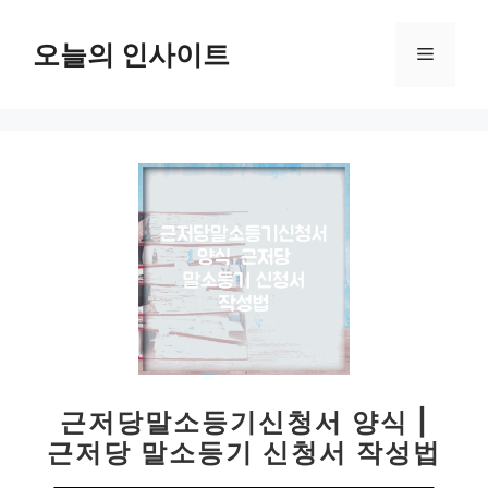
컨
텐
오늘의 인사이트
메
츠
로
뉴
건
너
뛰
기
근저당말소등기신청서 양식 |
근저당 말소등기 신청서 작성법