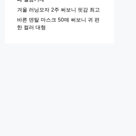
겨울 러닝모자 2주 써보니 핏감 최고
바른 덴탈 마스크 50매 써보니 귀 편
한 컬러 대형