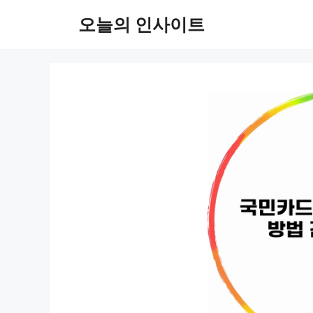
컨
오늘의 인사이트
텐
츠
로
건
너
뛰
기