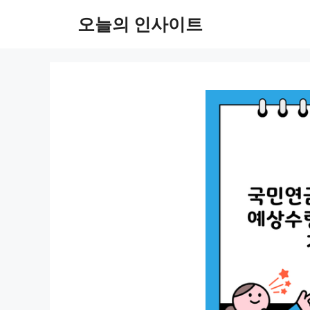
컨
오늘의 인사이트
텐
츠
로
건
너
뛰
기