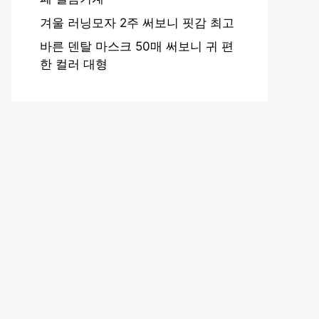
겨울 러닝모자 2주 써보니 핏감 최고
바른 덴탈 마스크 50매 써보니 귀 편
한 컬러 대형