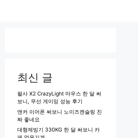
최신 글
펄사 X2 CrazyLight 마우스 한 달 써
보니, 무선 게이밍 성능 후기
앤커 이어폰 써보니 노이즈캔슬링 진
짜 좋네요
대형제빙기 330KG 한 달 써보니 카
페 얼음기계