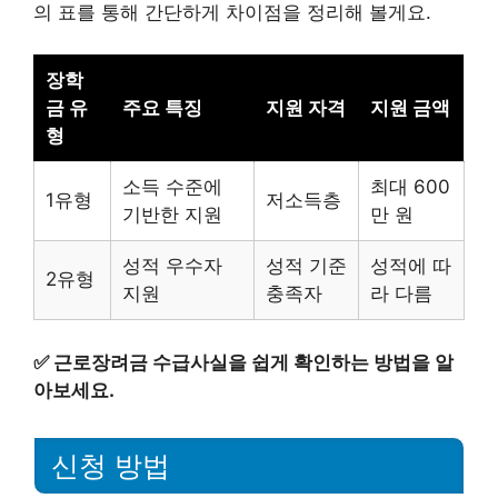
의 표를 통해 간단하게 차이점을 정리해 볼게요.
장학
금 유
주요 특징
지원 자격
지원 금액
형
소득 수준에
최대 600
1유형
저소득층
기반한 지원
만 원
성적 우수자
성적 기준
성적에 따
2유형
지원
충족자
라 다름
✅
근로장려금 수급사실을 쉽게 확인하는 방법을 알
아보세요.
신청 방법