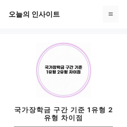
컨
텐
오늘의 인사이트
메
츠
로
뉴
건
너
뛰
기
국가장학금 구간 기준 1유형 2
유형 차이점