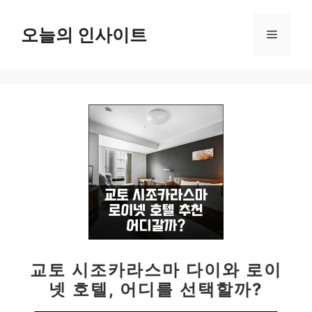
컨
텐
오늘의 인사이트
메
츠
로
뉴
건
너
뛰
기
교토 시조카라스마 다이와 로이
넷 호텔, 어디를 선택할까?