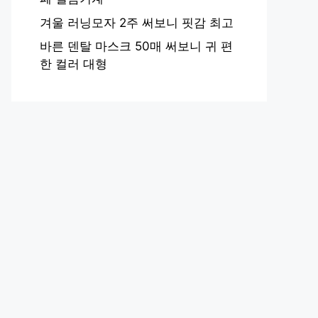
겨울 러닝모자 2주 써보니 핏감 최고
바른 덴탈 마스크 50매 써보니 귀 편
한 컬러 대형