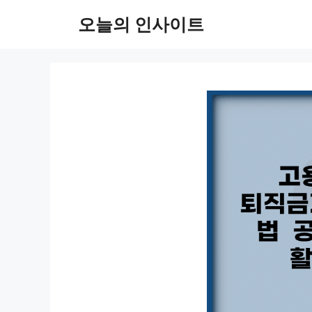
컨
오늘의 인사이트
텐
츠
로
건
너
뛰
기