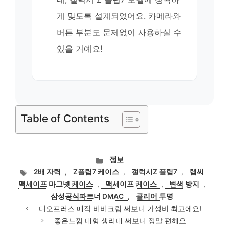
게 맞도록 설계되었어요. 카메라와
버튼 부분도 문제없이 사용하실 수
있을 거예요!
Table of Contents
카
정보
테
태
2배 자력
,
Z플립7 케이스
,
갤럭시Z 플립7
,
랩씨
고
그
맥세이프 마그넷 케이스
,
맥세이프 케이스
,
변색 방지
,
리
삼성공식파트너 DMAC
,
클리어 투명
디오프러스 매직 비비크림 써보니 가성비 최고에요!
좋은느낌 대형 생리대 써보니 정말 편해요