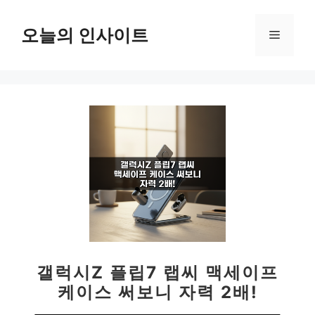
컨
텐
오늘의 인사이트
메
츠
로
뉴
건
너
뛰
기
갤럭시Z 플립7 랩씨 맥세이프
케이스 써보니 자력 2배!