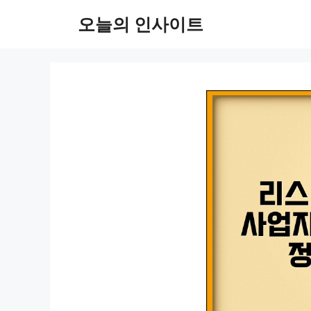
컨
오늘의 인사이트
텐
츠
로
건
너
뛰
기