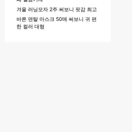
겨울 러닝모자 2주 써보니 핏감 최고
바른 덴탈 마스크 50매 써보니 귀 편
한 컬러 대형