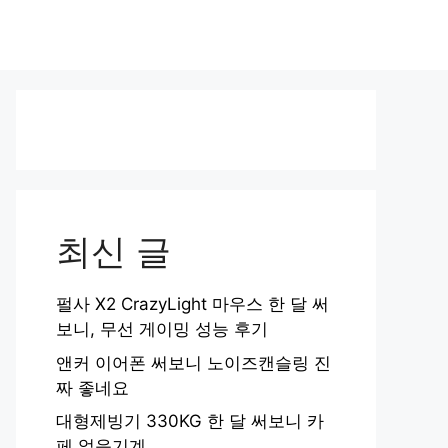
최신 글
펄사 X2 CrazyLight 마우스 한 달 써
보니, 무선 게이밍 성능 후기
앤커 이어폰 써보니 노이즈캔슬링 진
짜 좋네요
대형제빙기 330KG 한 달 써보니 카
페 얼음기계