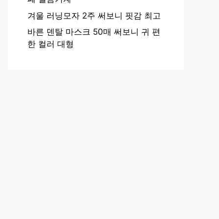
겨울 러닝모자 2주 써보니 핏감 최고
바른 덴탈 마스크 50매 써보니 귀 편
한 컬러 대형