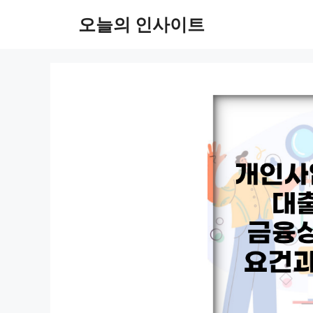
컨
오늘의 인사이트
텐
츠
로
건
너
뛰
기