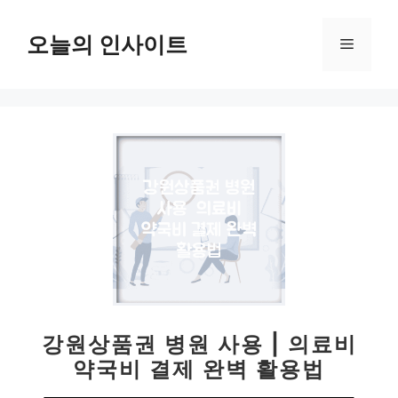
컨
텐
오늘의 인사이트
메
츠
로
뉴
건
너
뛰
기
강원상품권 병원 사용 | 의료비
약국비 결제 완벽 활용법