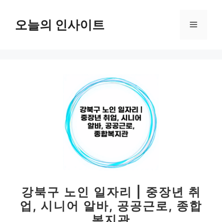
컨
텐
오늘의 인사이트
메
츠
로
뉴
건
너
뛰
기
강북구 노인 일자리 | 중장년 취
업, 시니어 알바, 공공근로, 종합
복지관