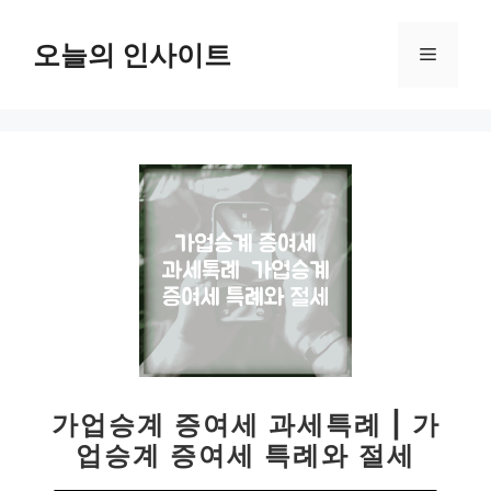
컨
텐
오늘의 인사이트
메
츠
로
뉴
건
너
뛰
기
가업승계 증여세 과세특례 | 가
업승계 증여세 특례와 절세